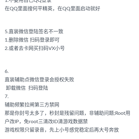
1.不要用自己QQ登录
在QQ里面搜何平精英，在QQ里面启动就好
5.直装微信登陆签名不一致
1.删除微信 扫码登录即可
2.或者去卡网买扫码VX小号
6.
直装辅助点微信登录会授权失败
卸载微信 扫码登陆
7.
辅助频繁拉闸第三方禁网
那是你封号太多了，秒封是残留问题，非辅助问题;Root用
户改IP，免root三清改ID清游戏数据禁
游戏权限只留录音，先上小号感党稳定后再大号奔放