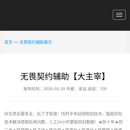
Toggl
navig
首页
>>
无畏契约辅助展示
无畏契约辅助【大主宰】
发布时间：2026-03-29
作者：本站
阅读：705
好东西无需多言，玩了才知道！历时半年钻研防封技术，独家封包
技术解决禁网拉闸问题，人工24小时更新防封数据！🔥防十年🔥防