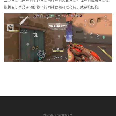
三方🔥防禁网🔥防子追🔥防内存🔥防美化🔥防基址🔥防框架🔥防虚
拟机🔥防直装🔥随便找个拉闸辅助都可以奔放，就是稳如狗。
赣ICP证20260329号