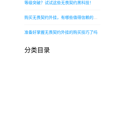
等级突破？试试这些无畏契约黑科技！
购买无畏契约外挂，有哪些值得信赖的网站
准备好掌握无畏契约外挂的购买技巧了吗
分类目录