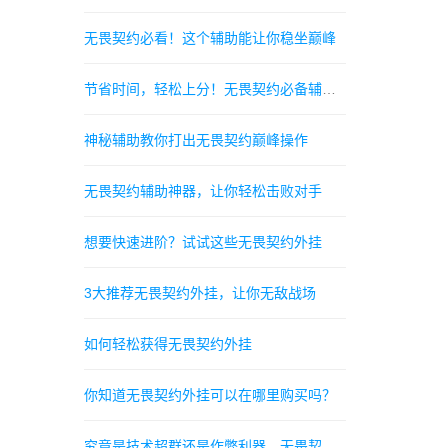
无畏契约必看！这个辅助能让你稳坐巅峰
节省时间，轻松上分！无畏契约必备辅助软件
神秘辅助教你打出无畏契约巅峰操作
无畏契约辅助神器，让你轻松击败对手
想要快速进阶？试试这些无畏契约外挂
3大推荐无畏契约外挂，让你无敌战场
如何轻松获得无畏契约外挂
你知道无畏契约外挂可以在哪里购买吗？
究竟是技术超群还是作弊利器，无畏契约透视挂大揭秘！