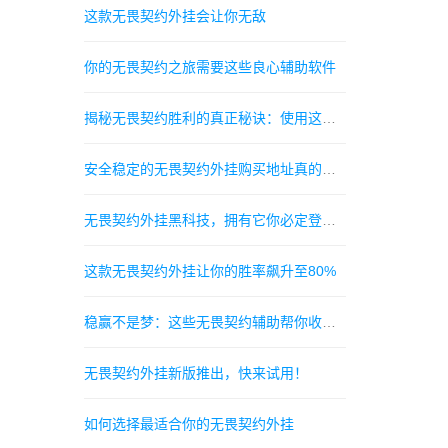
这款无畏契约外挂会让你无敌
你的无畏契约之旅需要这些良心辅助软件
揭秘无畏契约胜利的真正秘诀：使用这些辅助助你一臂之力
安全稳定的无畏契约外挂购买地址真的可靠吗
无畏契约外挂黑科技，拥有它你必定登顶最强无畏契约！
这款无畏契约外挂让你的胜率飙升至80%
稳赢不是梦：这些无畏契约辅助帮你收割胜利
无畏契约外挂新版推出，快来试用！
如何选择最适合你的无畏契约外挂