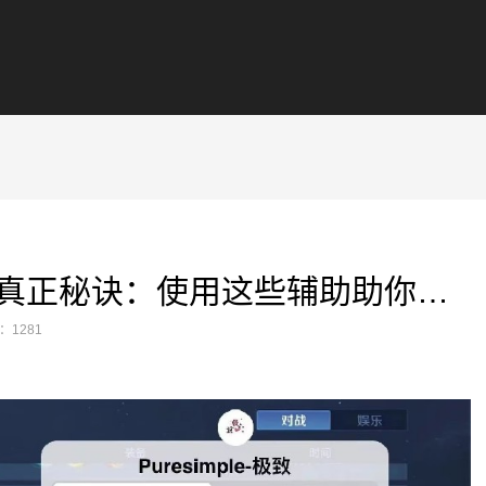
揭秘无畏契约胜利的真正秘诀：使用这些辅助助你一臂之力
：1281