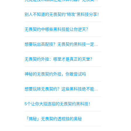
别人不知道的无畏契约“特攻”黑科技分享！
无畏契约中哪些黑科技能让你逆天？
想要玩出高配技？无畏契约黑科技一定能帮到你！
无畏契约外挂：哪里才是真正的天堂？
神秘的无畏契约外挂，你敢尝试吗
想要玩转无畏契约？这些黑科技绝不能错过！
5个让你大招连招的无畏契约黑科技！
「揭秘」无畏契约透视挂的奥秘