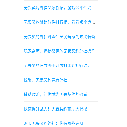
无畏契约外挂又添新招，游戏公平性受到质疑
无畏契约辅助软件排行榜，看看哪个适合你
无畏契约外挂调查：全民玩家的顶尖装备
玩家亲历：揭秘常见的无畏契约外挂操作
无畏契约官方终于开展打击外挂行动，真的能绝地反击
惊曝：无畏契约竟有外挂
辅助攻略，让你成为无畏契约的强者
快速提升战力！无畏契约辅助大揭秘
购买无畏契约外挂：你有哪些选项